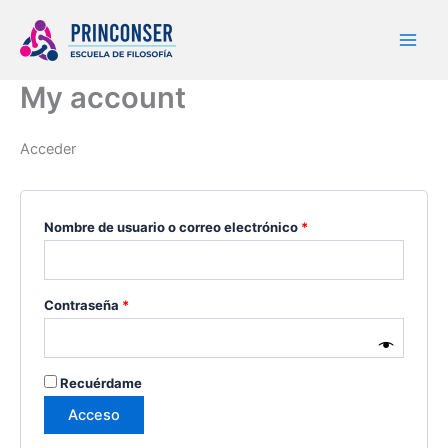
Ir
Obligatorio
Obligatorio
al
contenido
My account
Acceder
Nombre de usuario o correo electrónico
*
Contraseña
*
Recuérdame
Acceso