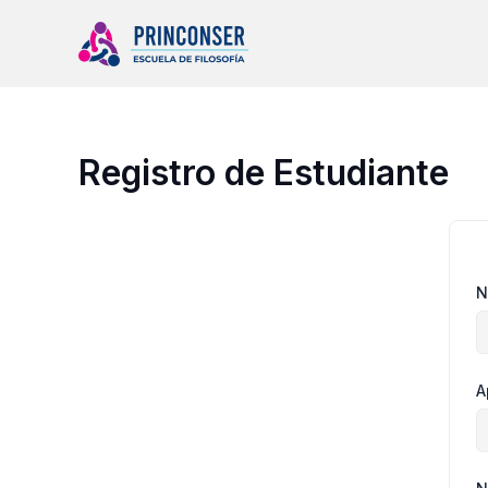
Ir
al
contenido
Registro de Estudiante
N
A