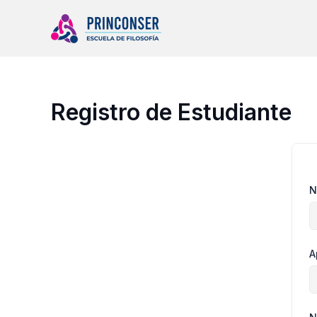
Ir
al
contenido
Registro de Estudiante
N
A