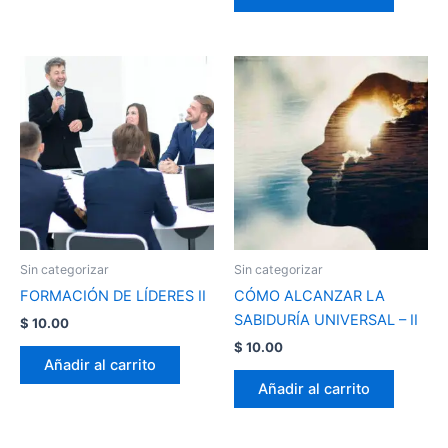
Sin categorizar
Sin categorizar
FORMACIÓN DE LÍDERES II
CÓMO ALCANZAR LA
SABIDURÍA UNIVERSAL – II
$
10.00
$
10.00
Añadir al carrito
Añadir al carrito