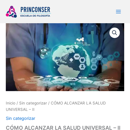
Ir
al
contenido
CÓMO
ALCANZAR
LA
SALUD
UNIVERSAL
–
II
cantidad
Inicio
/
Sin categorizar
/ CÓMO ALCANZAR LA SALUD
UNIVERSAL – II
Sin categorizar
CÓMO ALCANZAR LA SALUD UNIVERSAL – II