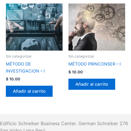
Sin categorizar
Sin categorizar
MÉTODO DE
MÉTODO PRINCONSER – I
INVESTIGACION – I
$
10.00
$
10.00
Añadir al carrito
Añadir al carrito
Edificio Schreiber Business Center.
German Schreiber 276
San Isidro Lima Perú