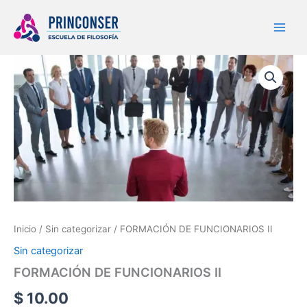
Ir
al
contenido
FORMACIÓN
DE
FUNCIONARIOS
II
cantidad
Inicio
/
Sin categorizar
/ FORMACIÓN DE FUNCIONARIOS II
Sin categorizar
FORMACIÓN DE FUNCIONARIOS II
$
10.00