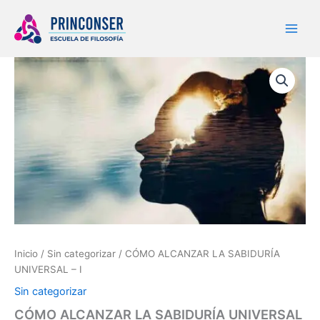
Ir
al
contenido
CÓMO
ALCANZAR
LA
SABIDURÍA
UNIVERSAL
–
I
cantidad
Inicio
/
Sin categorizar
/ CÓMO ALCANZAR LA SABIDURÍA
UNIVERSAL – I
Sin categorizar
CÓMO ALCANZAR LA SABIDURÍA UNIVERSAL