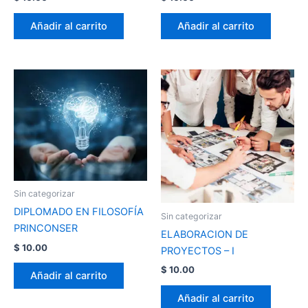
Añadir al carrito
Añadir al carrito
Sin categorizar
DIPLOMADO EN FILOSOFÍA
Sin categorizar
PRINCONSER
ELABORACION DE
$
10.00
PROYECTOS – I
$
10.00
Añadir al carrito
Añadir al carrito