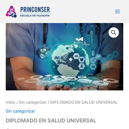
Ir
al
contenido
DIPLOMADO
EN
SALUD
UNIVERSAL
cantidad
Inicio
/
Sin categorizar
/ DIPLOMADO EN SALUD UNIVERSAL
Sin categorizar
DIPLOMADO EN SALUD UNIVERSAL