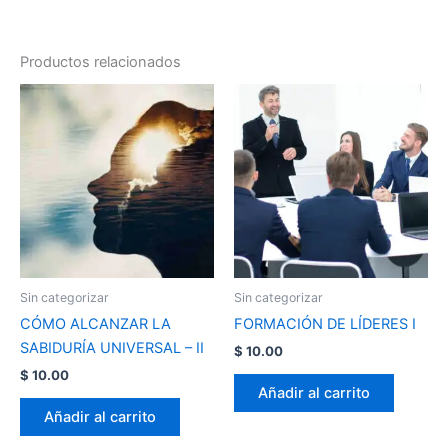
Productos relacionados
Sin categorizar
Sin categorizar
CÓMO ALCANZAR LA
FORMACIÓN DE LÍDERES I
SABIDURÍA UNIVERSAL – II
$
10.00
$
10.00
Añadir al carrito
Añadir al carrito