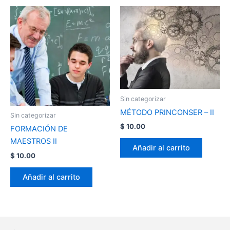
Sin categorizar
MÉTODO PRINCONSER – II
Sin categorizar
$
10.00
FORMACIÓN DE
MAESTROS II
Añadir al carrito
$
10.00
Añadir al carrito