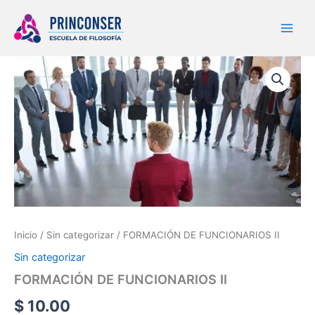
Ir
al
contenido
FORMACIÓN
DE
FUNCIONARIOS
II
cantidad
Inicio
/
Sin categorizar
/ FORMACIÓN DE FUNCIONARIOS II
Sin categorizar
FORMACIÓN DE FUNCIONARIOS II
$
10.00